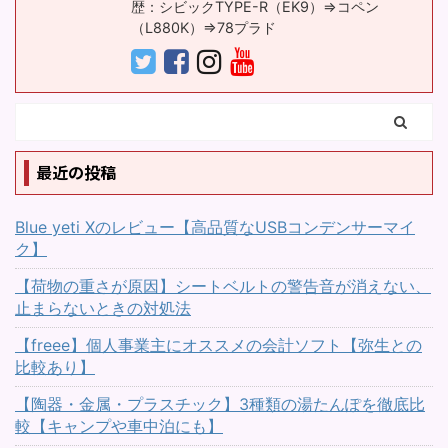
歴：シビックTYPE-R（EK9）⇒コペン
（L880K）⇒78プラド
最近の投稿
Blue yeti Xのレビュー【高品質なUSBコンデンサーマイ
ク】
【荷物の重さが原因】シートベルトの警告音が消えない、
止まらないときの対処法
【freee】個人事業主にオススメの会計ソフト【弥生との
比較あり】
【陶器・金属・プラスチック】3種類の湯たんぽを徹底比
較【キャンプや車中泊にも】