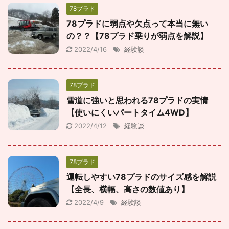
78プラド
78プラドに弱点や欠点って本当に無い
の？？【78プラド乗りが弱点を解説】
2022/4/16
経験談
78プラド
雪道に強いと思われる78プラドの実情
【使いにくいパートタイム4WD】
2022/4/12
経験談
78プラド
運転しやすい78プラドのサイズ感を解説
【全長、横幅、高さの数値あり】
2022/4/9
経験談