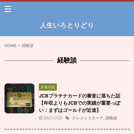
人生いろとりどり
HOME
>
経験談
経験談
お金の話
JCBプラチナカードの審査に落ちた話
【年収よりもJCBでの実績が重要っぽ
い：まずはゴールドが近道】
2021/1/25
クレジットカード
,
経験談