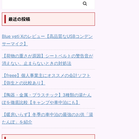
最近の投稿
Blue yeti Xのレビュー【高品質なUSBコンデン
サーマイク】
【荷物の重さが原因】シートベルトの警告音が
消えない、止まらないときの対処法
【freee】個人事業主にオススメの会計ソフト
【弥生との比較あり】
【陶器・金属・プラスチック】3種類の湯たん
ぽを徹底比較【キャンプや車中泊にも】
【暖房いらず】冬季の車中泊の最強のお供「湯
たんぽ」を紹介