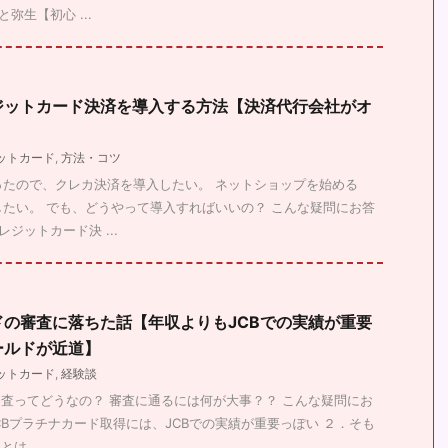
と弥生【初心 ...
ジットカード決済を導入する方法【決済代行会社がオ
ットカード
,
方法・コツ
ったので、クレカ決済を導入したい。 ネットショップを始める
たい。 でも、どうやって導入すればいいの？ こんな疑問にお答
ジットカード決 ...
ドの審査に落ちた話【年収よりもJCBでの実績が重要
ールドが近道】
ットカード
,
経験談
審査ってどうなの？ 審査に通るには何が大事？？ こんな疑問にお
JCBプラチナカード取得には、JCBでの実績が重要っぽい ２．そも
は ...