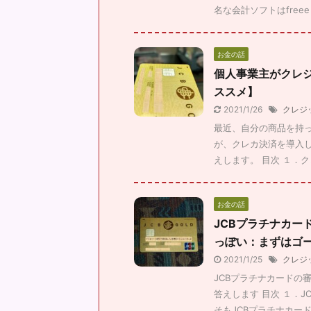
名な会計ソフトはfreee
お金の話
個人事業主がクレ
ススメ】
2021/1/26
クレジ
最近、自分の商品を持
が、クレカ決済を導入し
えします。 目次 １．クレ
お金の話
JCBプラチナカー
っぽい：まずはゴ
2021/1/25
クレジ
JCBプラチナカードの
答えします 目次 １．
そもJCBプラチナカードと