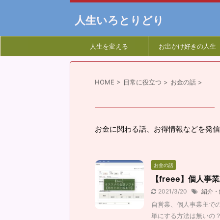
人生いろとりどり
人生を変える
お出かけ好きの人生
HOME
>
日常に役立つ
>
お金の話
>
お金に関わる話、お得情報などを発信
お金の話
【freee】個人
2021/3/20
紹介・
自営業、個人事業主で
単にする方法は無いの？