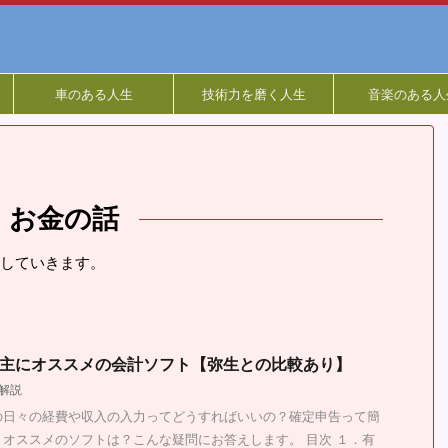
車のある人生
技術力を磨く人生
音楽のある人
お金の話
していきます。
事業主にオススメの会計ソフト【弥生との比較あり】
解説
の日々の経費や収入の入力ってどうすればいいの？確定申告って簡
オススメのソフトは？こんな疑問にお答えします。 目次 １．有