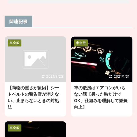
関連記事
車全般
車全般
2021/3/23
2021/1/31
【荷物の重さが原因】シー
車の暖房はエアコンがいら
トベルトの警告音が消えな
ない話【曇った時だけで
い、止まらないときの対処
OK、仕組みを理解して燃費
法
向上】
シートベルトの警告音が
車の燃費を少しでも良く
消えないことがある。 止
したい。 冬場にエアコン
車全般
まらなくてうるさいこと
を付けるのって意味ある