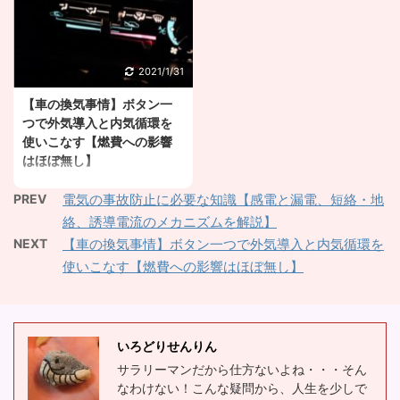
がある。どうしたらいい
の？ こんな疑問にお答え
の？ こんな疑問にお答え
します。 １．冬場、車の
します。 目次 １．シー
エアコンは必要ない【曇
トベルトの警告音が止ま
った時にだけ使う】 ２．
2021/1/31
らないのは、助手席の荷
仕組みを理解して快適な
【車の換気事情】ボタン一
物が原因 ２．シートベル
ドライブへ【エアコンを
つで外気導入と内気循環を
ト警告音は、「重さ」＋
入れると燃費が落ちる】
使いこなす【燃費への影響
「シートベルト未装着」
他の人の車に乗っている
はほぼ無し】
で鳴る シートベルトの警
と、とりあえず年中内気
車って密室空間だよね。
告音が鳴りやまずに困っ
循環でオートエアコンと
PREV
電気の事故防止に必要な知識【感電と漏電、短絡・地
換気ってどうなってる
た経験のある方もいるの
いう方、 多いですよね。
絡、誘導電流のメカニズムを解説】
の？窓を開けないと換気
ではないでしょうか。 今
でもそれ、ガソリンの無
NEXT
【車の換気事情】ボタン一つで外気導入と内気循環を
できないの？外気導入と
回は、そんな時の警告音
駄かもしれません。 今回
使いこなす【燃費への影響はほぼ無し】
内気循環で、どの程度の
の止め方を紹介していき
は、冬場のエアコンに関
差があるの？こんな疑問
ます。 シートベルトの警
わるお話しをしていきま
にお答えします。 目次
告音が止まらないのは、
す。 冬場、車のエアコン
１．外気導入と内気循環
助手席の荷物が原因 シー
は必要ない【曇った時に
いろどりせんりん
の違いと、その使い分け
トベルトの警告音が鳴り
だけ使う】 冬場は車のエ
サラリーマンだから仕方ないよね・・・そん
２．車は、外気導入にし
止まないのは、助手席に
アコンを入れる必要無し
なわけない！こんな疑問から、人生を少しで
ておけば概ね換気が出来