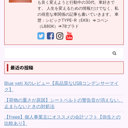
も良く変えようと行動中の30代、車好きで
置いた荷物 ...
です。 ...
ている 車のココのボタン
す。 人生を変えるための情報だけでなく、私
を押せば、車はこのよう
の得意な車関係の記事も書いていきます。 車
な状態になると、普段か
歴：シビックTYPE-R（EK9）⇒コペン
（L880K）⇒78プラド
ら意識していますか？今
回のテーマの場合、内気
循環でエアコンを入れっ
ぱなしという方も多いと
思います。でも、外気導
入って上手に使うと便利
最近の投稿
です。今回は、換気、外
気導入、内気循環をキー
ワードに解説していきま
Blue yeti Xのレビュー【高品質なUSBコンデンサーマイ
す ...
ク】
【荷物の重さが原因】シートベルトの警告音が消えない、
止まらないときの対処法
【freee】個人事業主にオススメの会計ソフト【弥生との
比較あり】