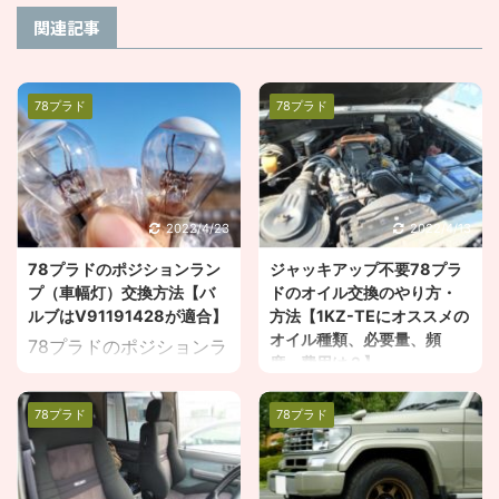
関連記事
78プラド
78プラド
2022/4/23
2022/4/13
78プラドのポジションラン
ジャッキアップ不要78プラ
プ（車幅灯）交換方法【バ
ドのオイル交換のやり方・
ルブはV91191428が適合】
方法【1KZ-TEにオススメの
オイル種類、必要量、頻
78プラドのポジションラ
度、費用は？】
ンプが切れたんだけど、
78プラドのオイル交換っ
交換方法を知りたい。
78プラド
78プラド
て簡単にできるの？ どん
78プラドのポジションラ
なエンジンオイルを使え
ンプはどれを買えばいい
ばいいの？ こんな疑問に
の？ こんな疑問にお答え