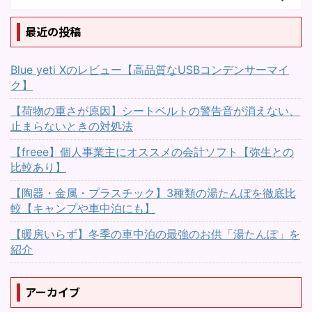
全てお話しします。 ※た
最近の投稿
だ、私は専門家でないこ
とをご了承ください。間
...
Blue yeti Xのレビュー【高品質なUSBコンデンサーマイ
ク】
【荷物の重さが原因】シートベルトの警告音が消えない、
止まらないときの対処法
【freee】個人事業主にオススメの会計ソフト【弥生との
比較あり】
【陶器・金属・プラスチック】3種類の湯たんぽを徹底比
較【キャンプや車中泊にも】
【暖房いらず】冬季の車中泊の最強のお供「湯たんぽ」を
紹介
アーカイブ