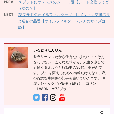
みたいな人も多いと思い
１．78プラドのタイヤサ
PREV
78プラドにオススメのシート3選【シート交換ってど
78プラドの故障例を知り
ます。 なかなか高価で購
イズを知る ２．78プラ
うなの？】
たい。 78プラドでなく
入に踏み切ることができ
ドの速度計の誤差範囲を
NEXT
78プラドのオイルフィルター（エレメント）交換方法
とも、1KZ-TEのエンジン
ず、シート関係の記事は
知る ３．78プラドのタ
と適合の品番【オイルフィルターレンチのサイズは
のヘッド割れの状況を知
あまり見かけませんね。
イヤサイズの限界を計算
99】
りたい。 エンジンヘッド
実際にシート交換した私
する【速度誤差を計算】
割れの修理ってどれくら
が、経験も交えてお届け
いろいろと理屈から解説
いの費用が掛かるの？ こ
します。 こんな背景です
していきますので、結論
んな疑問にお答えしま
ので、シートカバーは今
を見たい方は「コチラ」
いろどりせんりん
す。 目次 １．78プラド
回 ...
をク ...
サラリーマンだから仕方ないよね・・・そん
エンジンヘッド割れの症
なわけない！こんな疑問から、人生を少しで
状から修理価格まで ２．
も良く変えようと行動中の30代、車好きで
78プラドエンジンヘッド
す。 人生を変えるための情報だけでなく、私
割れの体験談【車がオー
の得意な車関係の記事も書いていきます。 車
ナーを助ける話】 実際に
歴：シビックTYPE-R（EK9）⇒コペン
私が経験し、リビルト品
（L880K）⇒78プラド
に載せ替えを行い、「エ
ンジンか壊れて直す」と
いうかなり貴重な経験を
しました。 この経験談を