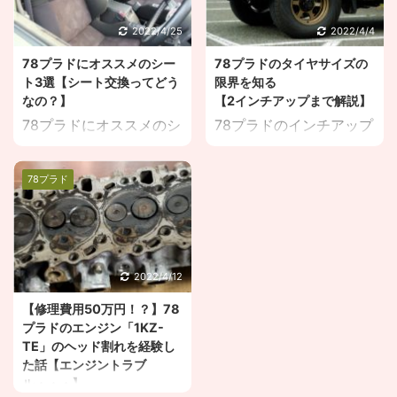
お答えします。 目次
します。 目次 １．78プ
１．78プラドのオイル交
ラドのポジションランプ
2022/4/25
2022/4/4
換のやり方【必要量、頻
の交換方法【超簡単】
78プラドにオススメのシー
78プラドのタイヤサイズの
度も解説】 ２．78プラ
２．78プラドのポジショ
ト3選【シート交換ってどう
限界を知る
ドのエンジンオイルは
ンランプは
なの？】
【2インチアップまで解説】
「キャッスルディーゼル
「V91191428」が適合
78プラドにオススメのシ
78プラドのインチアップ
RV」がオススメ【費用も
私の78プラド、右のポジ
ートを知りたい。 シート
を検討しているが、タイ
解説】 78プラドに5年乗
ションランプがよく切れ
交換ってどうなの？ こん
ヤサイズがわからない。
っており、毎回自分でオ
るんですよね・・・ 他は
78プラド
な疑問にお答えします。
78プラドのタイヤサイズ
イル交換している私がお
5年10万km走っても切れ
目次 １．78プラドにオ
が知りたい。 こんな疑問
届けします。 年3回くら
ないんですが、右のポジ
ススメのシート3選【や
をにお答えしていきま
いとして、15回はやって
ションだけ2回切れてい
っぱりRECAROと
す。 タイヤ屋さんに任せ
いますかね。前の車から
ます。 今回は、ポジショ
BRIDE】 ２．78プラド
っぱなしにしているタイ
数えて10年以上やってい
2022/4/12
ンランプの交換方法につ
に中古シートという選択
ヤサイズの計算、 自分で
ます。 ただ、自己流なの
いて解説していきます。
【修理費用50万円！？】78
肢 78プラドの純正シー
理解してやってみると、
で、間違っていることも
１．78プラドのポジショ
プラドのエンジン「1KZ-
ト、意外と良く出来てい
思い通りの車に近づくか
あるかもしれません。 も
ンラ ...
TE」のヘッド割れを経験し
ます。 一方で、もっと快
もしれません。 オシャレ
し、実行される方がいた
た話【エンジントラブ
適に乗りたい！という私
は足元からです。 目次
ら ...
ル・・・】