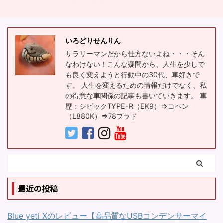
いしか言えないんですよ
役立っています。 働き方
今回はこのような悩みを
ね。 そんな中、いろいろ
改革を自分でする 「思い
一緒に解決していきまし
と考えたので紹介してい
通りの人生に変える仕
ょう。 よく「趣味がない
きます。 自分と他人を比
事」に変える、 今流行り
いろどりせんりん
と人生楽しめない」や
較しちゃいけない、と思
の言葉を使うと「働き方
サラリーマンだから仕方ないよね・・・そん
「オススメの趣味○○
なわけない！こんな疑問から、人生を少しで
うほ ...
改革」でしょう ...
選！」みたいな記事が 多
も良く変えようと行動中の30代、車好きで
くありますが、この記事
す。 人生を変えるための情報だけでなく、私
はその類ではありませ
の得意な車関係の記事も書いていきます。 車
ん。 趣味を基盤に人生を
歴：シビックTYPE-R（EK9）⇒コペン
（L880K）⇒78プラド
変えようじゃないか！と
いう発想の記事です。 目
次 １．趣味に生きて思い
通りの人生を楽しむに
は、モチベーションは必
要無し ２．趣味が見つか
最近の投稿
らないときは、思い立っ
たことを行動してみる 思
い通りで楽しい人生 ...
Blue yeti Xのレビュー【高品質なUSBコンデンサーマイ