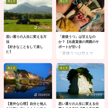
考え方
考え方
2021/2/5
2021/2/5
思い通りの人生に変える方
「産後うつ」は甘えなの
法
か？【出産直後の周囲のサ
【好きなことをして楽し
ポートが甘い】
む】
「産後うつは甘えで
思い通りの人生に変える
す。」こんなツイートが
方法を知りたい、何か行
先日炎上しましたね。そ
考え方
考え方
動したいけど時間が無
もそも甘えなのか周囲の
い、、、 このままでいい
サポートが重要世の中そ
のだろうか？こういった
んなに甘くないいろんな
悩みを解決していきまし
意見があると思います
ょう。 目次１．思い通り
が、こんな悩みを解決し
2024/1/4
2021/2/5
で楽しい人生に変わる方
ていきます。 目次 １．
【意外な心理】自分と他人
思い通りの人生に変える仕
法は、とことん好きなこ
「産後うつ」は、もちろ