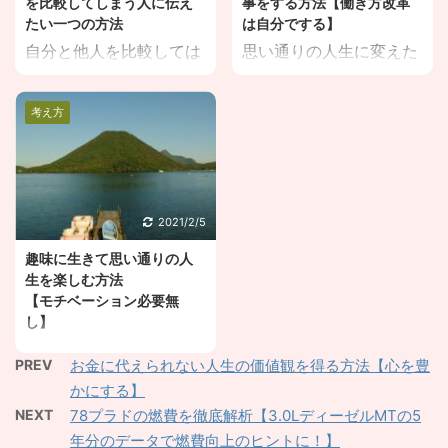
を比較してしまう人に伝え
事をする方法【働き方改革
とだけをする。 ２．今か
ん甘えではない【周囲の
たい一つの方法
は自分でする】
ら行動するための時間と
サポートが重要】２．世
自分と他人を比較しては
思い通りの人生に変えた
仕掛けを作る 思い通りの
の中そんなに甘くない、
いけないと悩んでいる。
いが、一向に変わらな
人生に変えたい！と葛藤
と言っている人が甘い 実
そんなことを思いつつ、
い。 このままじゃダメな
する、 現在サラリーマン
際に育休を取ってみた私
考え方
どうしても比較してしま
のはわかっているけど、
歴9年目の私が現在の行
は、様々な気付きを得ま
う。 こんな悩みを解決し
どうしたらいいの？ とい
動を基に解説していきま
した。そんな私の考えを
ていきます。 目次 １．
う悩みを「仕事」という
す。 この行動をすること
「周囲のサポートの観
自分と他人を比較しちゃ
観点から一緒に解決して
で、私はこのブログサイ
点」で書いていきます。
いけない、と思うほど比
いきましょう。 目次
2021/2/5
トの立ち上げに至ってい
本人というよりも「周囲
較してしまう ２．比較し
１．働き方改革を自分で
ます。 思い通りの人生に
の人」主体で書いていき
趣味に生きて思い通りの人
ないためには、悩む前に
する ２．幸せな人生は主
変える方法は とことん好
ます。 「産後うつ」は甘
生を楽しむ方法
行動し、その行動の内容
観的な人生 思い通りの人
きなことだけをする 人生
えではない【周囲のサポ
【モチベーション必要無
で悩む 先日、stand.fm
生に変えたい！と葛藤す
を楽しむに ...
し】
ートが ...
のライブで上記の悩みを
る、 現在サラリーマン歴
趣味に生きて思い通りの
持った方と出会いまし
9年目の私が現在の行動
PREV
お金に代えられない人生の価値観を得る方法【心を豊
人生を楽しみたい。 この
た。 気持ちはわかるので
を基に解説していきま
かにする】
ように思っている方も多
すが、「人と比較しても
す。 この意識が、このブ
NEXT
78プラドの燃費を徹底解析【3.0LディーゼルMTの5
いのではないでしょう
仕方ない」 という事くら
ログサイトの立ち上げに
年分のデータで燃費向上のヒントに！】
か？（私はそうです。）