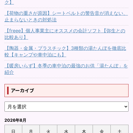
ク】
【荷物の重さが原因】シートベルトの警告音が消えない、
止まらないときの対処法
【freee】個人事業主にオススメの会計ソフト【弥生との
比較あり】
【陶器・金属・プラスチック】3種類の湯たんぽを徹底比
較【キャンプや車中泊にも】
【暖房いらず】冬季の車中泊の最強のお供「湯たんぽ」を
紹介
アーカイブ
2026年8月
日
月
火
水
木
金
土